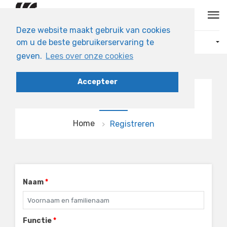
Skip to main content
Deze website maakt gebruik van cookies
om u de beste gebruikerservaring te
ONZE PRODUCTEN
geven.
Lees over onze cookies
Accepteer
REGISTREREN
Home
Registreren
Naam
*
Functie
*