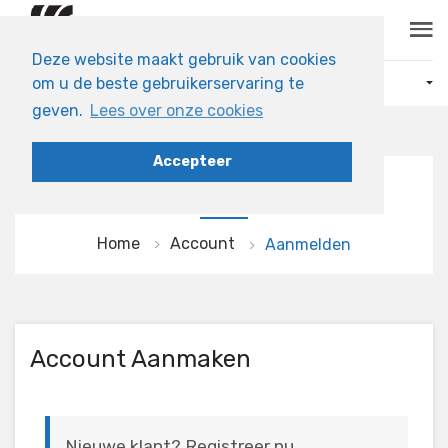
Skip to main content
Deze website maakt gebruik van cookies
om u de beste gebruikerservaring te
ONZE PRODUCTEN
geven.
Lees over onze cookies
Accepteer
AANMELDEN
Home
Account
Aanmelden
Account Aanmaken
Nieuwe klant? Registreer nu