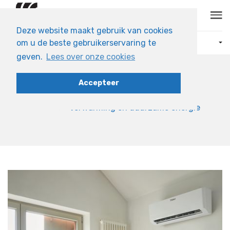
Skip to main content
Deze website maakt gebruik van cookies
om u de beste gebruikerservaring te
ONZE PRODUCTEN
geven.
Lees over onze cookies
VERWARMING EN DUURZAME ENERGIE
Accepteer
Home
Verwarming en duurzame energie